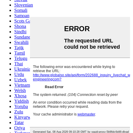
Slovenian
Somali
Samoan
Scots Gaelic
Shona
Sindhi
Sundanese
Swahili
Tajik
Tamil
Telugu
Thai
Ukrainian
Urdu
Uzbek
Vietnamese
Welsh
Xhosa
Yiddish
Yoruba
Zulu
Kinyarwanda
Tatar
Oriya