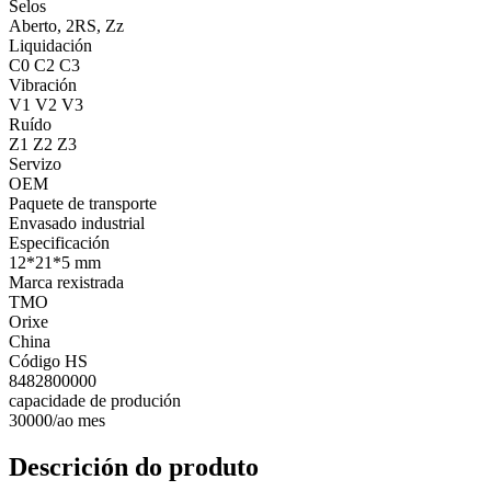
Selos
Aberto, 2RS, Zz
Liquidación
C0 C2 C3
Vibración
V1 V2 V3
Ruído
Z1 Z2 Z3
Servizo
OEM
Paquete de transporte
Envasado industrial
Especificación
12*21*5 mm
Marca rexistrada
TMO
Orixe
China
Código HS
8482800000
capacidade de produción
30000/ao mes
Descrición do produto