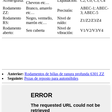
Aceite/graxa:
Liquidación:
C2; C0; C3; C4
Chevron etc…
Rodamento
Branco, amarelo
ABEC-1; ABEC-
Precisión:
ZZ:
etc…
3; ABEC-5
Rodamento
Negro, vermello,
Nivel de
Z1/Z2/Z3/Z4
RS:
marrón etc…
ruído:
Rodamento
Nivel de
Sen cuberta
V1/V2/V3/V4
aberto:
vibración:
Anterior:
Rodamentos de bólas de ranura profunda 6301 ZZ
Seguinte:
Pezas de reposto para automóbiles