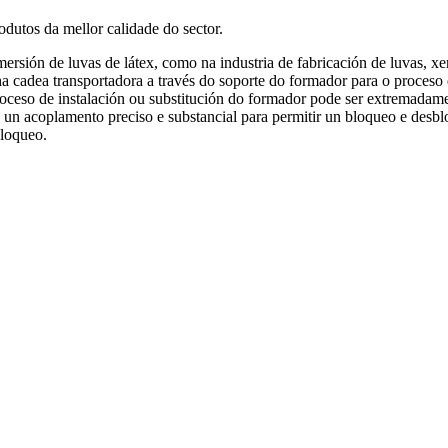
odutos da mellor calidade do sector.
rsión de luvas de látex, como na industria de fabricación de luvas, x
 cadea transportadora a través do soporte do formador para o proceso 
roceso de instalación ou substitución do formador pode ser extremadam
re un acoplamento preciso e substancial para permitir un bloqueo e des
bloqueo.