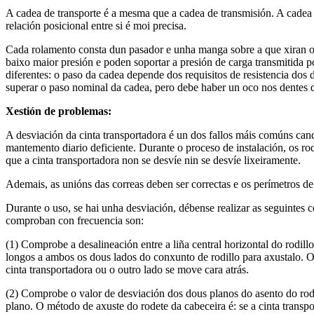
A cadea de transporte é a mesma que a cadea de transmisión. A cadea d
relación posicional entre si é moi precisa.
Cada rolamento consta dun pasador e unha manga sobre a que xiran os
baixo maior presión e poden soportar a presión de carga transmitida p
diferentes: o paso da cadea depende dos requisitos de resistencia dos 
superar o paso nominal da cadea, pero debe haber un oco nos dentes d
Xestión de problemas:
A desviación da cinta transportadora é un dos fallos máis comúns cando
mantemento diario deficiente. Durante o proceso de instalación, os rodi
que a cinta transportadora non se desvíe nin se desvíe lixeiramente.
Ademais, as unións das correas deben ser correctas e os perímetros de
Durante o uso, se hai unha desviación, débense realizar as seguintes 
comproban con frecuencia son:
(1) Comprobe a desalineación entre a liña central horizontal do rodill
longos a ambos os dous lados do conxunto de rodillo para axustalo. O 
cinta transportadora ou o outro lado se move cara atrás.
(2) Comprobe o valor de desviación dos dous planos do asento do rod
plano. O método de axuste do rodete da cabeceira é: se a cinta transp