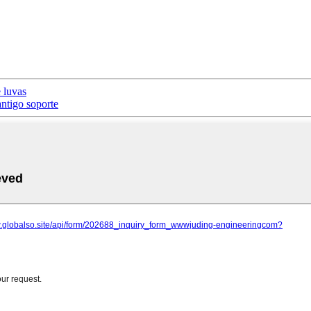
 luvas
ntigo soporte