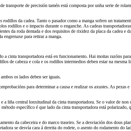
e transporte de precisión tamén está composta por unha serie de rolamen
 rodillos da cadea. Tanto o pasador como a manga sofren un tratamento
olos rodillos e o impacto durante o enganche. As cadeas transportadoras
dentes da roda dentada e dos requisitos de rixidez da placa da cadea e 
a engrenaxe para retirar a manga.
 a cinta transportadora está en funcionamento. Hai moitas razóns para a
llos de cabeza e cola e os rodillos intermedios deben estar na mesma liñ
 ambos os lados deben ser iguais.
comprobacións para determinar a causa e realizar os axustes. As pezas e
o e a liña central lonxitudinal da cinta transportadora. Se o valor de n
método específico é que lado da cinta transportadora está polarizado, 
amento da cabeceira e do marco traseiro. Se a desviación dos dous pl
ortadora se desvía cara á dereita do rodete, o asento do rodamento do 